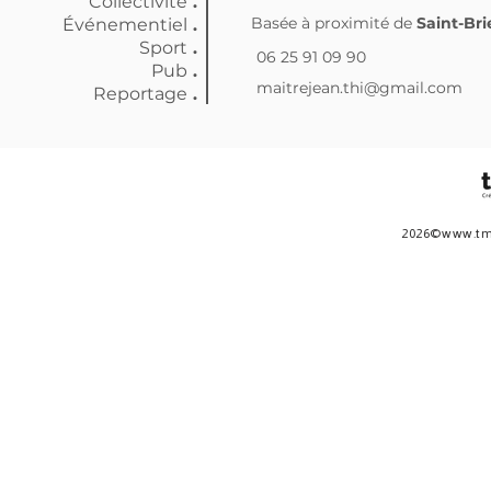
Collectivité
.
Basée à proximité de
Saint-Br
Événementiel
.
Sport
.
06 25 91 09 90
Pub
.
maitrejean.thi@gmail.com
Reportage
2026©
www.tm