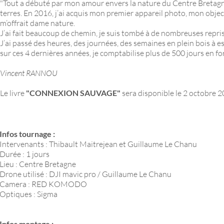
"Tout a débuté par mon amour envers la nature du Centre Bretagne,
terres. En 2016, j’ai acquis mon premier appareil photo, mon obje
m’offrait dame nature.
J’ai fait beaucoup de chemin, je suis tombé à de nombreuses repris
J’ai passé des heures, des journées, des semaines en plein bois à 
sur ces 4 dernières années, je comptabilise plus de 500 jours en for
Vincent RANNOU
Le livre
"CONNEXION SAUVAGE"
sera disponible le 2 octobre
Infos tournage :
Intervenants : Thibault Maitrejean et Guillaume Le Chanu
Durée : 1 jours
Lieu : Centre Bretagne
Drone utilisé : DJI mavic pro / Guillaume Le Chanu
Camera : RED KOMODO
Optiques : Sigma
Infos montage :