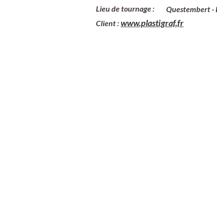
Lieu de tournage :
Questembert - 
www.plastigraf.fr
Client :