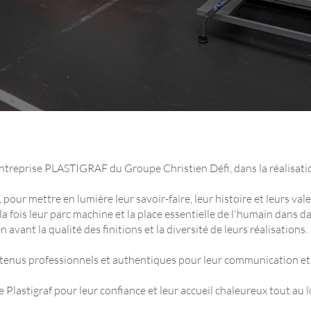
'entreprise PLASTIGRAF du Groupe Christien Défi, dans la réalisatio
pour mettre en lumière leur savoir-faire, leur histoire et leurs val
a fois leur parc machine et la place essentielle de l'humain dans da
vant la qualité des finitions et la diversité de leurs réalisations.
contenus professionnels et authentiques pour leur communication e
Plastigraf pour leur confiance et leur accueil chaleureux tout au l