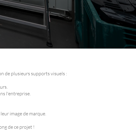
n de plusieurs supports visuels :
eurs.
ns l'entreprise.
t leur image de marque.
ong de ce projet !