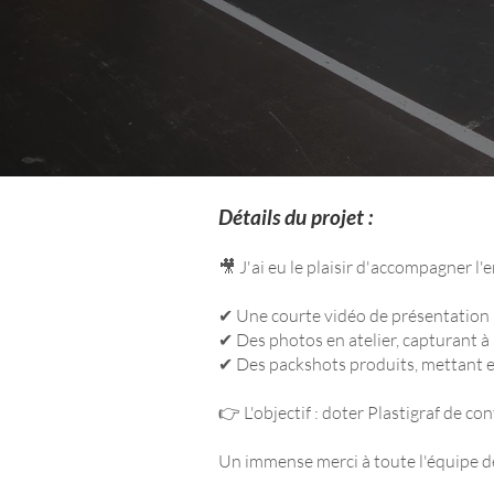
Détails du projet :
🎥 J'ai eu le plaisir d'accompagner l
✔ Une courte vidéo de présentation , 
✔ Des photos en atelier, capturant à l
✔ Des packshots produits, mettant en a
👉 L'objectif : doter Plastigraf de 
Un immense merci à toute l'équipe de 